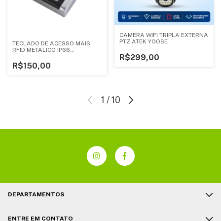
CAMERA WIFI TRIPLA EXTERNA
PTZ ATEK YOOSE
TECLADO DE ACESSO MAIS
RFID METALICO IP66
R$299,00
STANDALONE - SIB MOD-
K6EM-W
R$150,00
1
/
10
DEPARTAMENTOS
ENTRE EM CONTATO